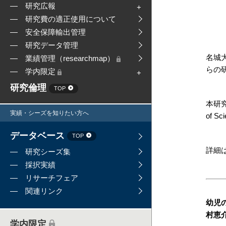
研究広報
研究費の適正使用について
安全保障輸出管理
研究データ管理
名城
業績管理（researchmap）
らの
学内限定
研究倫理
TOP
本研究
実績・シーズを知りたい方へ
of S
データベース
TOP
詳細
研究シーズ集
採択実績
リサーチフェア
関連リンク
幼児
村恵
学内限定