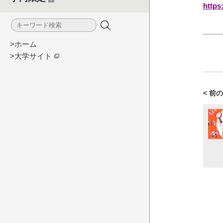
https
>ホーム
>大学サイト
< 前