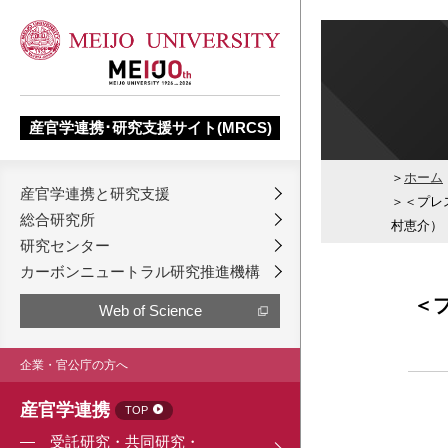
産官学連携･研究支援サイト(MRCS)
ホーム
産官学連携と研究支援
＜プレ
総合研究所
村恵介）
研究センター
カーボンニュートラル研究推進機構
＜
Web of Science
企業・官公庁の方へ
産官学連携
TOP
受託研究・共同研究・