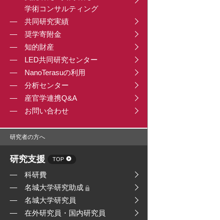
学術コンサルティング
共同研究実績
奨学寄附金
知的財産
LED共同研究センター
NanoTerasuの利用
分析センター
産官学連携Q&A
お問い合わせ
研究者の方へ
研究支援
TOP
科研費
名城大学研究助成
名城大学研究員
在外研究員・国内研究員