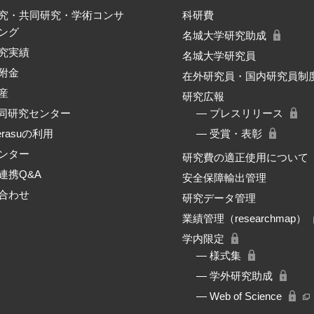
究・共同研究・学術コンサ
科研費
ング
名城大学研究助成
究実績
名城大学研究員
附金
在外研究員・国内研究員制
産
研究広報
共同研究センター
― プレスリリース
erasuの利用
― 受賞・表彰
ンター
研究費の適正使用について
連携Q&A
安全保障輸出管理
合わせ
研究データ管理
業績管理（researchmap）
学内限定
― 様式集
― 学外研究助成
― Web of Science