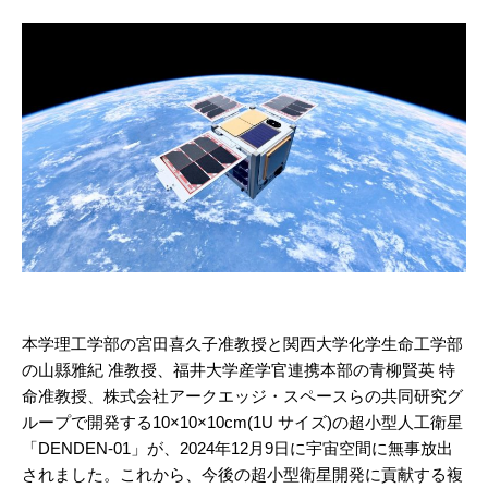
本学理工学部の宮田喜久子准教授と関西大学化学生命工学部
の山縣雅紀 准教授、福井大学産学官連携本部の青柳賢英 特
命准教授、株式会社アークエッジ・スペースらの共同研究グ
ループで開発する10×10×10cm(1U サイズ)の超小型人工衛星
「DENDEN-01」が、2024年12月9日に宇宙空間に無事放出
されました。これから、今後の超小型衛星開発に貢献する複