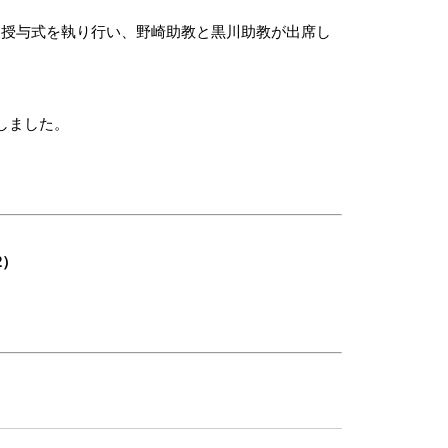
択通知授与式を執り行い、野崎助教と黒川助教が出席し
しました。
2）