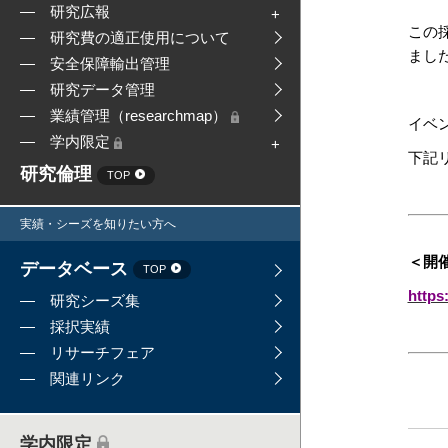
研究広報
この
研究費の適正使用について
まし
安全保障輸出管理
研究データ管理
業績管理（researchmap）
イベ
学内限定
下記
研究倫理
TOP
実績・シーズを知りたい方へ
＜開催
データベース
TOP
https
研究シーズ集
採択実績
リサーチフェア
関連リンク
学内限定