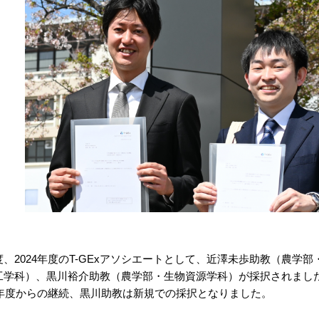
度、2024年度のT-GExアソシエートとして、近澤未歩助教（農
工学科）、黒川裕介助教（農学部・生物資源学科）が採択されました
23年度からの継続、黒川助教は新規での採択となりました。