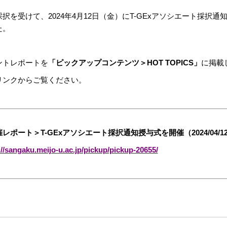
採択を受けて、2024年4月12日（金）にT-GExアソシエート採
た。
ントレポートを
「ピックアップコンテンツ＞HOT TOPICS」
に掲載
リンクからご覧ください。
レポート＞T-GExアソシエート採択通知授与式を開催（2024/04/1
://sangaku.meijo-u.ac.jp/pickup/pickup-20655/