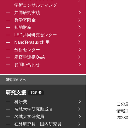
学術コンサルティング
共同研究実績
奨学寄附金
知的財産
LED共同研究センター
NanoTerasuの利用
分析センター
産官学連携Q&A
お問い合わせ
研究者の方へ
研究支援
TOP
科研費
この
名城大学研究助成
情報
名城大学研究員
20
在外研究員・国内研究員