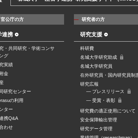
・官公庁の方
研究者の方
学連携
研究支援
究・共同研究・学術コンサ
科研費
ング
名城大学研究助成
究実績
名城大学研究員
附金
在外研究員・国内研究員制
産
研究広報
共同研究センター
― プレスリリース
erasuの利用
― 受賞・表彰
ンター
研究費の適正使用について
連携Q&A
安全保障輸出管理
合わせ
研究データ管理
業績管理（researchmap）