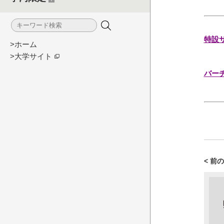
特設
>ホーム
>大学サイト
バーチ
< 前