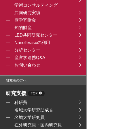
学術コンサルティング
共同研究実績
奨学寄附金
知的財産
LED共同研究センター
NanoTerasuの利用
分析センター
産官学連携Q&A
お問い合わせ
研究者の方へ
研究支援
TOP
科研費
名城大学研究助成
名城大学研究員
在外研究員・国内研究員