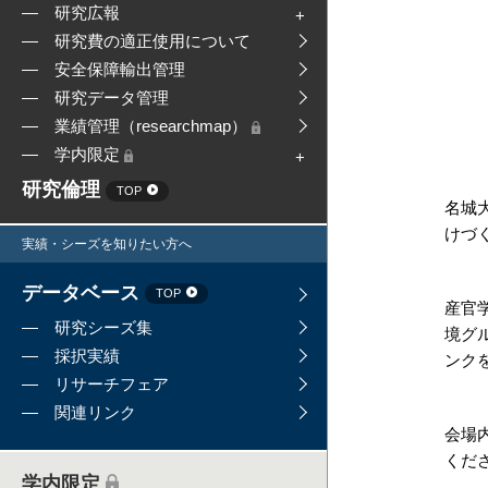
研究広報
研究費の適正使用について
安全保障輸出管理
研究データ管理
業績管理（researchmap）
学内限定
研究倫理
TOP
名城
けづ
実績・シーズを知りたい方へ
データベース
TOP
産官
研究シーズ集
境グ
採択実績
ンク
リサーチフェア
関連リンク
会場
くだ
学内限定