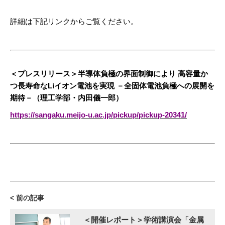
詳細は下記リンクからご覧ください。
＜プレスリリース＞半導体負極の界面制御により 高容量か
つ長寿命なLiイオン電池を実現 －全固体電池負極への展開を
期待－（理工学部・内田儀一郎）
https://sangaku.meijo-u.ac.jp/pickup/pickup-20341/
< 前の記事
＜開催レポート＞学術講演会「金属