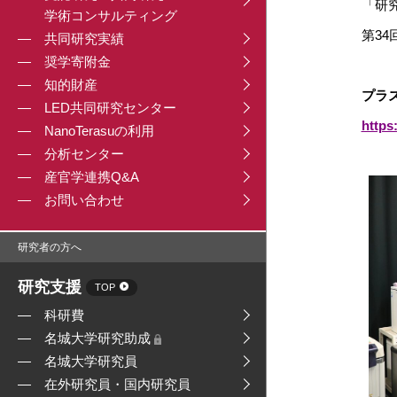
「研
学術コンサルティング
第3
共同研究実績
奨学寄附金
知的財産
プラ
LED共同研究センター
https
NanoTerasuの利用
分析センター
産官学連携Q&A
お問い合わせ
研究者の方へ
研究支援
TOP
科研費
名城大学研究助成
名城大学研究員
在外研究員・国内研究員