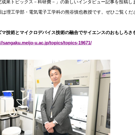
究成果トピックス－科研費－」の新しいインタビュー記事を投稿し
4回は理工学部・電気電子工学科の熊谷慎也教授です。ぜひご覧くだ
ズマ技術とマイクロデバイス技術の融合でサイエンスのおもしろさ
://sangaku.meijo-u.ac.jp/topics/topics-19671/