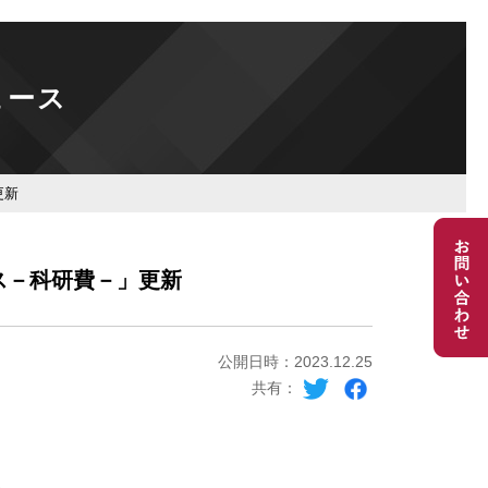
ュース
更新
ス－科研費－」更新
公開日時：2023.12.25
共有：