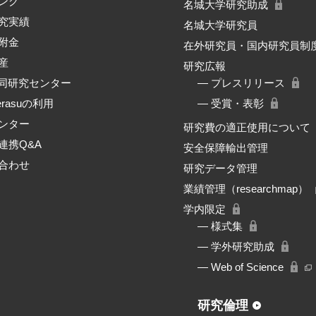
ング
名城大学研究助成
究実績
名城大学研究員
附金
在外研究員・国内研究員制
産
研究広報
共同研究センター
― プレスリリース
erasuの利用
― 受賞・表彰
ンター
研究費の適正使用について
連携Q&A
安全保障輸出管理
合わせ
研究データ管理
業績管理（researchmap）
学内限定
― 様式集
― 学外研究助成
― Web of Science
研究倫理