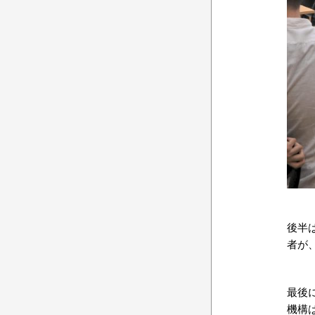
後半
者が
最後
機構