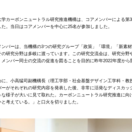
大学カーボンニュートラル研究推進機構は、コアメンバーによる第3回
した。当日はコアメンバーを中心に25名が参加しました。
メンバーは、当機構の3つの研究グループ「政策」「環境」「新素
その研究分野は多岐に渡っています。この研究交流会は、研究分野
、メンバー同士の交流の促進を図ることを目的に昨年2022年度から
めに、小高猛司副機構長（理工学部・社会基盤デザイン工学科・教
バーがそれぞれの研究内容を発表した後、非常に活発なディスカッ
うな様子が大いに見て取れた。カーボンニュートラル研究推進に向
いと考えている。」と口火を切りました。