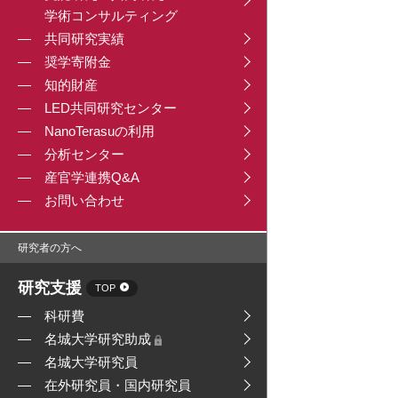
学術コンサルティング
共同研究実績
奨学寄附金
知的財産
LED共同研究センター
NanoTerasuの利用
分析センター
産官学連携Q&A
お問い合わせ
研究者の方へ
研究支援
TOP
科研費
名城大学研究助成
名城大学研究員
在外研究員・国内研究員