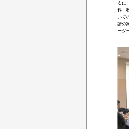
次に
科・
いて
請の
ーダ