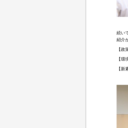
続い
紹介
【政
【環
【新