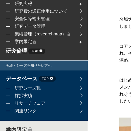
研究広報
研究費の適正使用について
安全保障輸出管理
名城
しま
研究データ管理
業績管理（researchmap）
学内限定
コア
研究倫理
TOP
れ、
深め
実績・シーズを知りたい方へ
データベース
TOP
はじ
メン
研究シーズ集
れそ
採択実績
した
リサーチフェア
関連リンク
学内限定