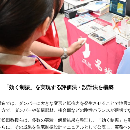
「効く制振」を実現する評価法・設計法を構築
構造では、ダンパーに大きな変形と抵抗力を発生させることで地震
一方で、ダンパーや架構部材、接合部などの剛性バランスが適切で
で松田教授らは、多数の実験・解析結果を整理し、「効く制振」を
さらに、その成果を住宅制振設計マニュアルとして公表し、実務へ