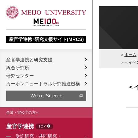
産官学連携･研究支援サイト(MRCS)
ホーム
産官学連携と研究支援
＜イベン
総合研究所
研究センター
カーボンニュートラル研究推進機構
＜イ
Web of Science
企業・官公庁の方へ
産官学連携
TOP
受託研究・共同研究・