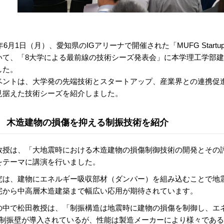
6年6月1日（月）、愛知県のIGアリーナで開催された「MUFG Startup S
いて、「8大学による最前線の技術シーズ発表会」に本学理工学部
した。
ベントは、大学発の先端技術とスタートアップ、産業界との連携促
見据えた技術シーズを紹介しました。
木造建物の損傷を抑える制振技術を紹介
教授は、「大地震時における木造建物の損傷制御技術の開発とその
をテーマに講演を行いました。
究は、建物にエネルギー吸収部材（ダンパー）を組み込むことで地
宅から中高層木造建築まで幅広い応用が期待されています。
の中で松田教授は、「制振構造は地震時に建物の損傷を制御し、エ
に制振壁が導入されているが、性能は製造メーカーにより様々であ