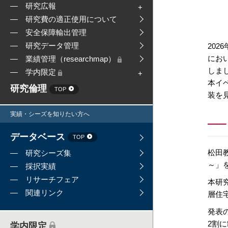
研究広報
研究費の適正使用について
安全保障輸出管理
研究データ管理
202
にお
業績管理（researchmap）
しま
学内限定
本イ
研究倫理
TOP
装を
実績・シーズを知りたい方へ
データベース
TOP
松田
研究シーズ集
～」
採択実績
リサーチフェア
本研
関連リンク
層住
発表
2割
学内限定