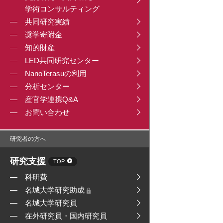
学術コンサルティング
共同研究実績
奨学寄附金
知的財産
LED共同研究センター
NanoTerasuの利用
分析センター
産官学連携Q&A
お問い合わせ
研究者の方へ
研究支援
TOP
科研費
名城大学研究助成
名城大学研究員
在外研究員・国内研究員