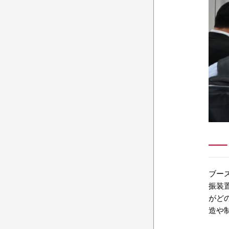
ブー
振装
がど
造や