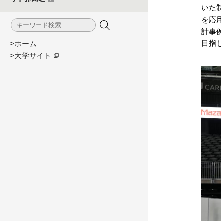
いた
を応
計事
目指
>ホーム
>大学サイト