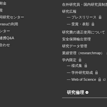
附金
在外研究員・国内研究員制
産
研究広報
共同研究センター
― プレスリリース
erasuの利用
― 受賞・表彰
ンター
研究費の適正使用について
連携Q&A
安全保障輸出管理
合わせ
研究データ管理
業績管理（researchmap）
学内限定
― 様式集
― 学外研究助成
― Web of Science
研究倫理