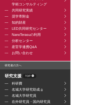
学術コンサルティング
共同研究実績
奨学寄附金
知的財産
LED共同研究センター
NanoTerasuの利用
分析センター
産官学連携Q&A
お問い合わせ
研究者の方へ
研究支援
TOP
科研費
名城大学研究助成
名城大学研究員
在外研究員・国内研究員