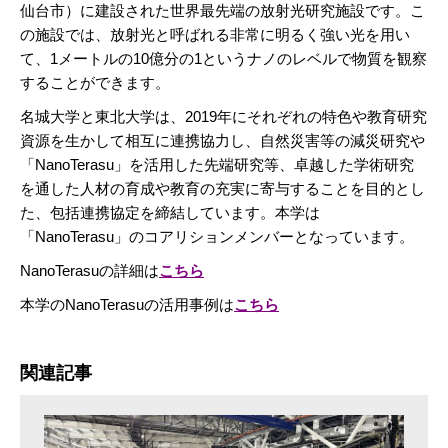
仙台市）に建設された世界最先端の放射光研究施設です。こ
の施設では、放射光と呼ばれる非常に明るく強い光を用い
て、1メートルの10億分の1というナノのレベルで物質を観察
することができます。
名城大学と東北大学は、2019年にそれぞれの特色や教育研究
資源を生かして相互に連携協力し、自然災害等の減災研究や
「NanoTerasu」を活用した先端研究等、卓越した学術研究
を通した人材の育成や教育の充実に寄与することを目的とし
た、包括連携協定を締結しています。本学は
「NanoTerasu」のコアリションメンバーとなっています。
NanoTerasuの詳細は
こちら
本学のNanoTerasuの活用事例は
こちら
関連記事