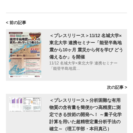
< 前の記事
＜プレスリリース＞11/12 名城大学×
東北大学 連携セミナー「能登半島地
震から10ヶ月 震災から何を学び どう
備えるか」を開催
11/12 名城大学×東北大学 連携セミナー
「能登半島地震...
次の記事 >
＜プレスリリース＞分析困難な有用
物質の含有量を簡便かつ高精度に測
定できる技術の開発へ！ ～量子化学
計算を用いた超精密定量分析手法の
確立～（理工学部・本田真己）