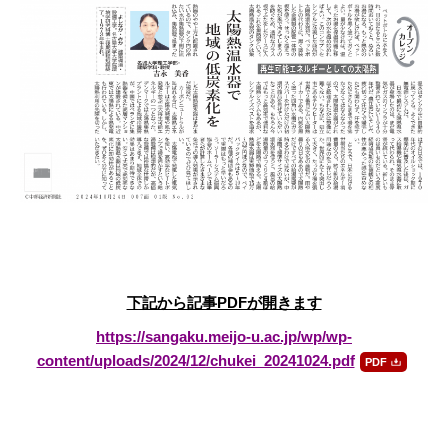
下記から記事PDFが開きます
https://sangaku.meijo-u.ac.jp/wp/wp-
content/uploads/2024/12/chukei_20241024.pdf