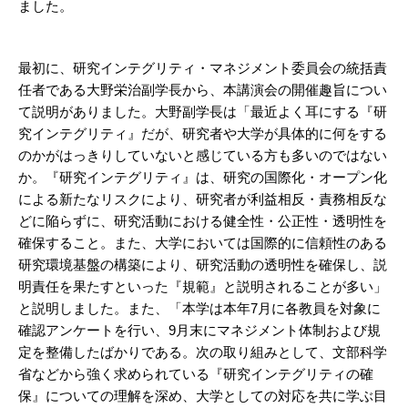
ました。
最初に、研究インテグリティ・マネジメント委員会の統括責
任者である大野栄治副学長から、本講演会の開催趣旨につい
て説明がありました。大野副学長は「最近よく耳にする『研
究インテグリティ』だが、研究者や大学が具体的に何をする
のかがはっきりしていないと感じている方も多いのではない
か。『研究インテグリティ』は、研究の国際化・オープン化
による新たなリスクにより、研究者が利益相反・責務相反な
どに陥らずに、研究活動における健全性・公正性・透明性を
確保すること。また、大学においては国際的に信頼性のある
研究環境基盤の構築により、研究活動の透明性を確保し、説
明責任を果たすといった『規範』と説明されることが多い」
と説明しました。また、「本学は本年7月に各教員を対象に
確認アンケートを行い、9月末にマネジメント体制および規
定を整備したばかりである。次の取り組みとして、文部科学
省などから強く求められている『研究インテグリティの確
保』についての理解を深め、大学としての対応を共に学ぶ目