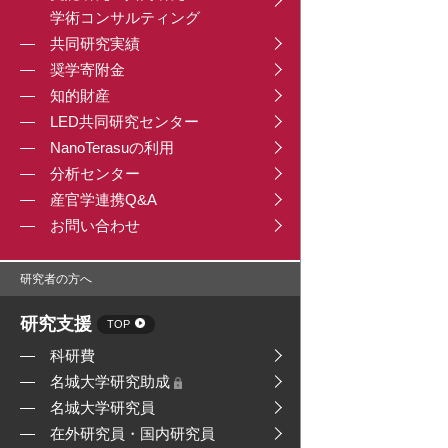
学術コンサルティング
共同研究実績
奨学寄附金
知的財産
LED共同研究センター
NanoTerasuの利用
分析センター
産官学連携Q&A
お問い合わせ
研究者の方へ
研究支援
TOP
科研費
名城大学研究助成
名城大学研究員
在外研究員・国内研究員