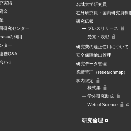
究実績
名城大学研究員
附金
在外研究員・国内研究員制
産
研究広報
共同研究センター
― プレスリリース
erasuの利用
― 受賞・表彰
ンター
研究費の適正使用について
連携Q&A
安全保障輸出管理
合わせ
研究データ管理
業績管理（researchmap）
学内限定
― 様式集
― 学外研究助成
― Web of Science
研究倫理