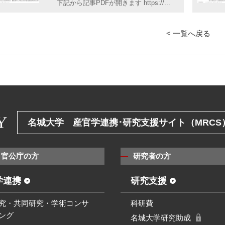
下記から記事PDFが開きます https://...
< 一覧へ戻る
名城大学 産官学連携･研究支援サイト（MRCS
・官公庁の方
研究者の方
学連携
研究支援
究・共同研究・学術コンサ
科研費
ング
名城大学研究助成