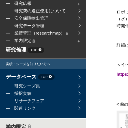
研究広報
研究費の適正使用について
ロボ
安全保障輸出管理
（水）
時開
研究データ管理
業績管理（researchmap）
学内限定
詳細
研究倫理
TOP
実績・シーズを知りたい方へ
＜イ
https
データベース
TOP
研究シーズ集
採択実績
リサーチフェア
< 前
関連リンク
学内限定