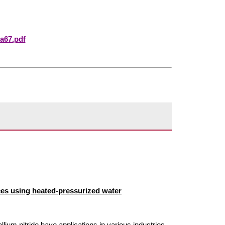
a67.pdf
ces using heated-pressurized water
ium nitride have applications in various industries.