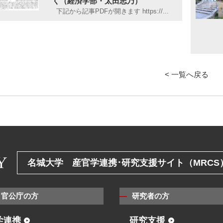
く（経済学部・太田志乃）
下記から記事PDFが開きます https://...
< 一覧へ戻る
名城大学 産官学連携･研究支援サイト（MRCS
・官公庁の方
研究者の方
学連携
研究支援