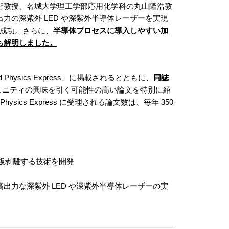
智教授、名城大学理工学部応用化学科の丸山隆浩教
の深紫外 LED や深紫外半導体レーザーを実現
に成功。さらに、
半導体プロセスに導入しやすい加
も解明しました。
 Physics Express」に掲載されるとともに、
同誌
理学コミュニティの興味を引く可能性の高い論文を特別に紹
sics Express に受理される論文数は、毎年 350
基板剥離する技術を開発
力な深紫外 LED や深紫外半導体レーザーの実