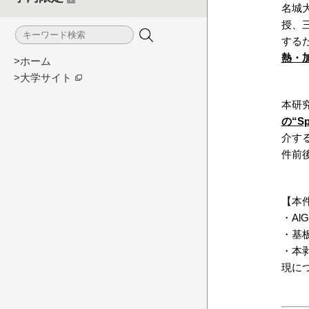
名城
授、
する
熱・
>ホーム
>大学サイト
本研究
の“Sp
介する
件前
【本
・A
・基
・本
現に