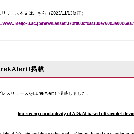
リリース本文はこちら（2023/11/13修正）
://www.meijo-u.ac.jp/news/asset/37bf860cf0af130e76083a00d6ea7
urekAlert!掲載
レスリリースをEurekAlert!に掲載しました。
Improving conductivity of AlGaN-based ultraviolet devi
aviolet (UV)-light emitting diodes and UV-lasers based on aluminum gall