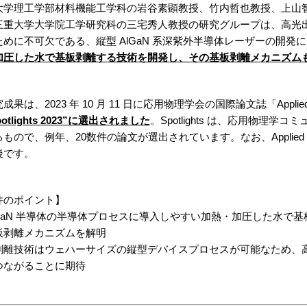
大学理工学部材料機能工学科の岩谷素顕教授、竹内哲也教授、上山
三重大学大学院工学研究科の三宅秀人教授の研究グループは、高光出力
ために不可欠である、縦型 AlGaN 系深紫外半導体レーザーの開発
加圧した水で基板剥離する技術を開発し、その基板剥離メカニズム
成果は、2023 年 10 月 11 日に応用物理学会の国際論文誌「Applied
otlights 2023”に選出されました
。Spotlights は、応用物
もので、例年、20数件の論文が選出されています。なお、Applied Phy
後です。
件のポイント】
lGaN 半導体の半導体プロセスに導入しやすい加熱・加圧した水で
板剥離メカニズムを解明
剥離技術はウェハーサイズの縦型デバイスプロセスが可能なため、高出
つながることに期待