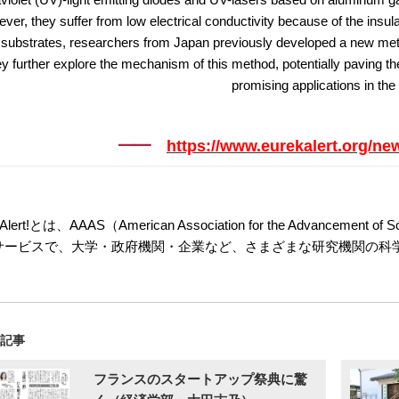
er, they suffer from low electrical conductivity because of the insulat
 substrates, researchers from Japan previously developed a new me
ey further explore the mechanism of this method, potentially paving t
promising applications in the 
https://www.eurekalert.org/ne
kAlert!とは、AAAS（American Association for the Advan
サービスで、大学・政府機関・企業など、さまざまな研究機関の科
の記事
フランスのスタートアップ祭典に驚