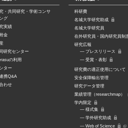
究・共同研究・学術コンサ
科研費
ング
名城大学研究助成
究実績
名城大学研究員
附金
在外研究員・国内研究員制
産
研究広報
共同研究センター
― プレスリリース
erasuの利用
― 受賞・表彰
ンター
研究費の適正使用について
連携Q&A
安全保障輸出管理
合わせ
研究データ管理
業績管理（researchmap）
学内限定
― 様式集
― 学外研究助成
― Web of Science