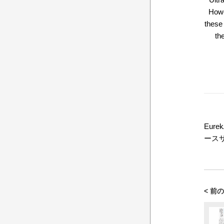
Howev
these
th
Eure
ース
< 前