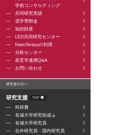
学術コンサルティング
共同研究実績
奨学寄附金
知的財産
LED共同研究センター
NanoTerasuの利用
分析センター
産官学連携Q&A
お問い合わせ
研究者の方へ
研究支援
TOP
科研費
名城大学研究助成
名城大学研究員
在外研究員・国内研究員