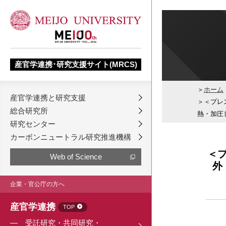
産官学連携･研究支援サイト(MRCS)
ホーム
産官学連携と研究支援
＜プレス
総合研究所
熱・加圧
研究センター
カーボンニュートラル研究推進機構
＜プ
Web of Science
外
企業・官公庁の方へ
産官学連携
TOP
受託研究・共同研究・