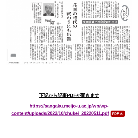
下記から記事PDFが開きます
https://sangaku.meijo-u.ac.jp/wp/wp-
content/uploads/2022/10/chukei_20220511.pdf