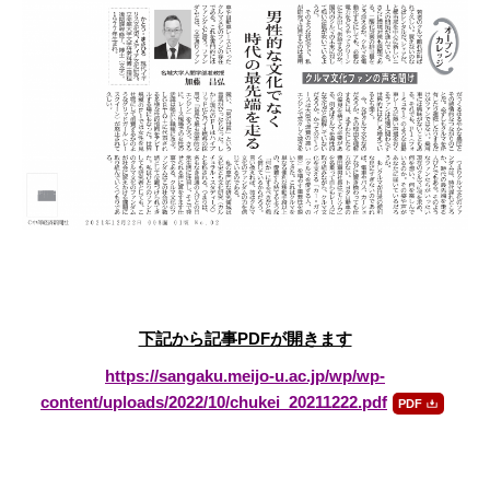
下記から記事PDFが開きます
https://sangaku.meijo-u.ac.jp/wp/wp-
content/uploads/2022/10/chukei_20211222.pdf