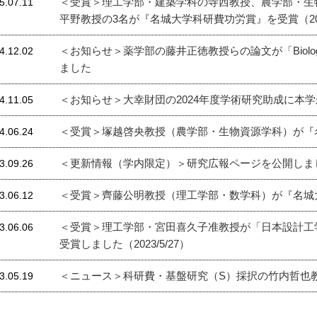
＜受賞＞理工学部・建築学科の寺西教授、農学部・生
5.07.11
平野教授の3名が『名城大学科研費功労賞』を受賞（2025
＜お知らせ＞薬学部の藤井正徳教授らの論文が「Biological an
4.12.02
ました
＜お知らせ＞大幸財団の2024年度学術研究助成に本学から
4.11.05
＜受賞＞塚越啓央教授（農学部・生物資源学科）が『名城
4.06.24
＜更新情報（学内限定）＞研究広報ページを公開しま
3.09.26
＜受賞＞齊藤公明教授（理工学部・数学科）が『名城
3.06.12
＜受賞＞理工学部・宮田喜久子准教授が「日本設計工学会2022年度T
3.06.06
受賞しました（2023/5/27）
＜ニュース＞科研費・基盤研究（S）採択の竹内哲也
3.05.19