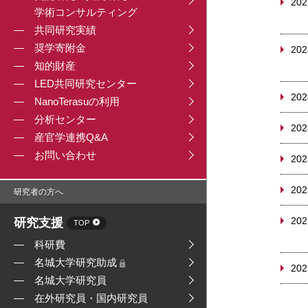
202
学術コンサルティング
共同研究実績
奨学寄附金
202
知的財産
LED共同研究センター
202
NanoTerasuの利用
分析センター
202
産官学連携Q&A
お問い合わせ
202
202
研究者の方へ
202
研究支援
TOP
科研費
名城大学研究助成
202
名城大学研究員
在外研究員・国内研究員