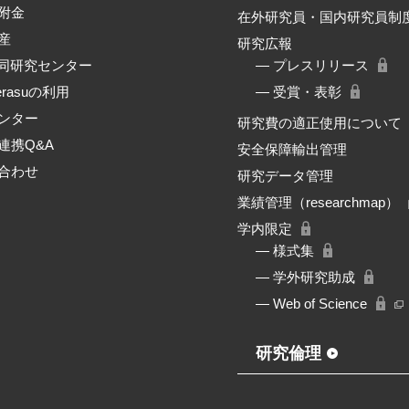
附金
在外研究員・国内研究員制
産
研究広報
共同研究センター
― プレスリリース
erasuの利用
― 受賞・表彰
ンター
研究費の適正使用について
連携Q&A
安全保障輸出管理
合わせ
研究データ管理
業績管理（researchmap）
学内限定
― 様式集
― 学外研究助成
― Web of Science
研究倫理