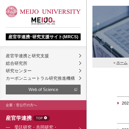
産官学連携･研究支援サイト(MRCS)
産官学連携と研究支援
ホーム
総合研究所
研究センター
カーボンニュートラル研究推進機構
Web of Science
202
企業・官公庁の方へ
産官学連携
TOP
受託研究・共同研究・