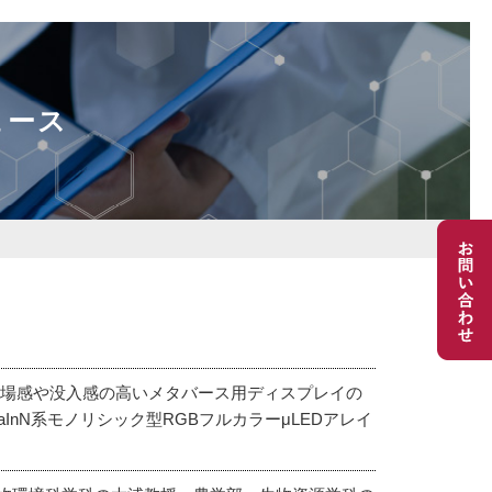
ュース
臨場感や没入感の高いメタバース用ディスプレイの
InN系モノリシック型RGBフルカラーμLEDアレイ