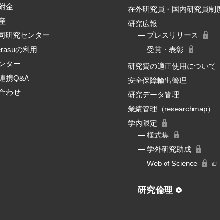
附金
在外研究員・国内研究員制
産
研究広報
共同研究センター
― プレスリリース
erasuの利用
― 受賞・表彰
ンター
研究費の適正使用について
連携Q&A
安全保障輸出管理
合わせ
研究データ管理
業績管理（researchmap）
学内限定
― 様式集
― 学外研究助成
― Web of Science
研究倫理