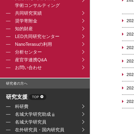
202
学術コンサルティング
共同研究実績
奨学寄附金
202
知的財産
202
LED共同研究センター
NanoTerasuの利用
202
分析センター
産官学連携Q&A
202
お問い合わせ
202
研究者の方へ
202
研究支援
TOP
202
科研費
名城大学研究助成
名城大学研究員
在外研究員・国内研究員