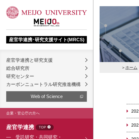
産官学連携･研究支援サイト(MRCS)
産官学連携と研究支援
ホーム
総合研究所
研究センター
カーボンニュートラル研究推進機構
Web of Science
202
企業・官公庁の方へ
202
産官学連携
TOP
受託研究・共同研究・