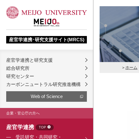
産官学連携･研究支援サイト(MRCS)
産官学連携と研究支援
ホーム
総合研究所
研究センター
カーボンニュートラル研究推進機構
Web of Science
企業・官公庁の方へ
産官学連携
TOP
受託研究・共同研究・