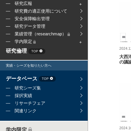
研究広報
研究費の適正使用について
安全保障輸出管理
研究データ管理
業績管理（researchmap）
学内限定
2024.1
研究倫理
TOP
大西
の議
実績・シーズを知りたい方へ
データベース
TOP
研究シーズ集
採択実績
リサーチフェア
関連リンク
2024.1
学内限定