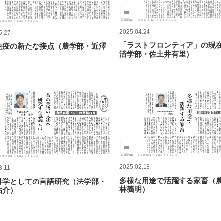
2025.04.24
5.27
「ラストフロンティア」の現
免疫の新たな接点（農学部・近澤
済学部・佐土井有里）
）
2025.02.18
3.11
多様な用途で活躍する家畜（
科学としての言語研究（法学部・
林義明）
祐介）