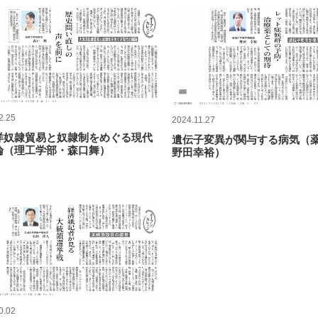
2.25
2024.11.27
洋奴隷貿易と奴隷制をめぐる現代
遺伝子変異が関与する病気（
論（理工学部・森口舞）
野田幸裕）
0.02