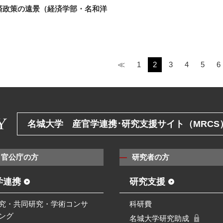
済政策の遠景（経済学部・名和洋
≪
1
2
3
4
5
6
名城大学 産官学連携･研究支援サイト（MRCS
・官公庁の方
研究者の方
学連携
研究支援
究・共同研究・学術コンサ
科研費
ング
名城大学研究助成