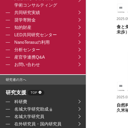
学術コンサルティング
共同研究実績
2025.0
奨学寄附金
食と
知的財産
未歩
LED共同研究センター
NanoTerasuの利用
分析センター
産官学連携Q&A
お問い合わせ
研究者の方へ
研究支援
TOP
2025.0
科研費
自然
名城大学研究助成
久米
名城大学研究員
在外研究員・国内研究員