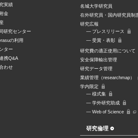
究実績
名城大学研究員
附金
在外研究員・国内研究員制
産
研究広報
共同研究センター
― プレスリリース
erasuの利用
― 受賞・表彰
ンター
研究費の適正使用について
連携Q&A
安全保障輸出管理
合わせ
研究データ管理
業績管理（researchmap）
学内限定
― 様式集
― 学外研究助成
― Web of Science
研究倫理