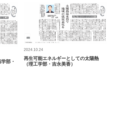
2024.10.24
再生可能エネルギーとしての太陽熱
薬学部・
（理工学部・吉永美香）